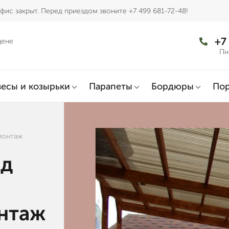
фис закрыт. Перед приездом звоните +7 499 681-72-48!
+7
цене
Пн
есы и козырьки
Парапеты
Бордюры
По
монтаж
од
онтаж