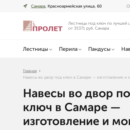
Самара
, Красноармейская улица, 60
О
Лестницы под ключ по лучшей 
от 35371 руб. Самара
Лестницы
Перила
Пандусы
Нав
Главная
Навесы во двор под ключ в Самаре — изготовление и 
Навесы во двор п
ключ в Самаре —
изготовление и м