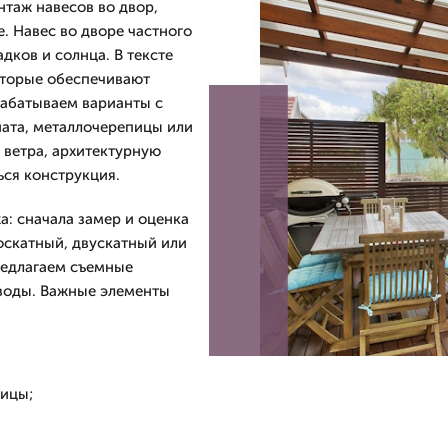
таж навесов во двор,
 Навес во дворе частного
дков и солнца. В тексте
оторые обеспечивают
рабатываем варианты с
ната, металлочерепицы или
 ветра, архитектурную
ься конструкция.
а: сначала замер и оценка
оскатный, двускатный или
редлагаем съемные
 воды. Важные элементы
пицы;