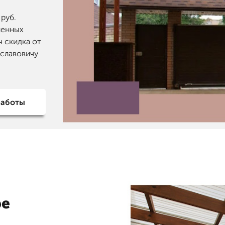
руб.
ненных
ч скидка от
еславовичу
работы
ре