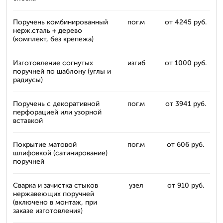
Поручень комбинированный
пог.м
от 4245 руб.
нерж.сталь + дерево
(комплект, без крепежа)
Изготовление согнутых
изгиб
от 1000 руб.
поручней по шаблону (углы и
радиусы)
Поручень с декоративной
пог.м
от 3941 руб.
перфорацией или узорной
вставкой
Покрытие матовой
пог.м
от 606 руб.
шлифовкой (сатинирование)
поручней
Сварка и зачистка стыков
узел
от 910 руб.
нержавеющих поручней
(включено в монтаж, при
заказе изготовления)