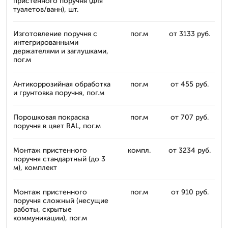
пристенного поручня (для
туалетов/ванн), шт.
Изготовление поручня с
пог.м
от 3133 руб.
интегрированными
держателями и заглушками,
пог.м
Антикоррозийная обработка
пог.м
от 455 руб.
и грунтовка поручня, пог.м
Порошковая покраска
пог.м
от 707 руб.
поручня в цвет RAL, пог.м
Монтаж пристенного
компл.
от 3234 руб.
поручня стандартный (до 3
м), комплект
Монтаж пристенного
пог.м
от 910 руб.
поручня сложный (несущие
работы, скрытые
коммуникации), пог.м