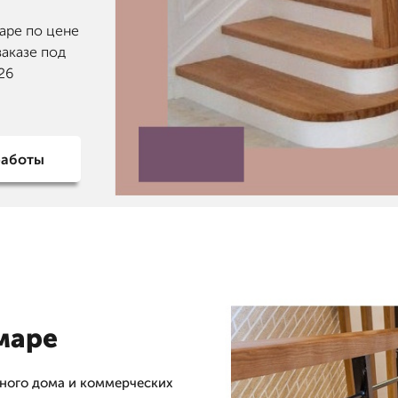
аре по цене
заказе под
26
работы
маре
тного дома и коммерческих