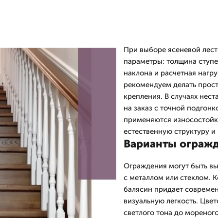
При выборе ясеневой лес
параметры: толщина ступе
наклона и расчетная нагр
рекомендуем делать прост
крепления. В случаях нес
на заказ с точной подгон
применяются износостойк
естественную структуру и 
Варианты огражд
Ограждения могут быть в
с металлом или стеклом. 
балясин придает современ
визуальную легкость. Цве
светлого тона до мореног