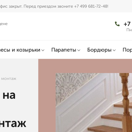
фис закрыт. Перед приездом звоните +7 499 681-72-48!
+7
цене
Пн
есы и козырьки
Парапеты
Бордюры
По
и монтаж
 на
онтаж