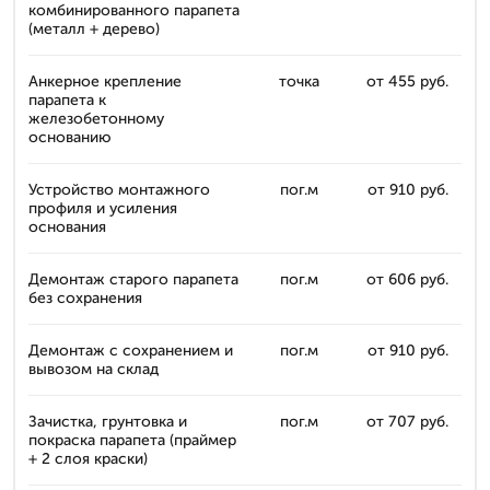
комбинированного парапета
(металл + дерево)
Анкерное крепление
точка
от 455 руб.
парапета к
железобетонному
основанию
Устройство монтажного
пог.м
от 910 руб.
профиля и усиления
основания
Демонтаж старого парапета
пог.м
от 606 руб.
без сохранения
Демонтаж с сохранением и
пог.м
от 910 руб.
вывозом на склад
Зачистка, грунтовка и
пог.м
от 707 руб.
покраска парапета (праймер
+ 2 слоя краски)