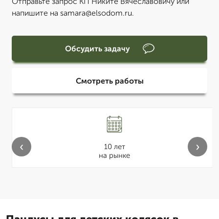
Отправьте запрос КП Никите Вячеславовичу или
напишите на samara@elsodom.ru.
Обсудить задачу
Смотреть работы
‹
›
10 лет
на рынке