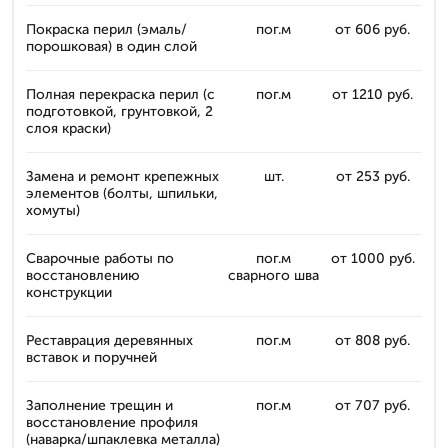
Покраска перил (эмаль/
пог.м
от 606 руб.
порошковая) в один слой
Полная перекраска перил (с
пог.м
от 1210 руб.
подготовкой, грунтовкой, 2
слоя краски)
Замена и ремонт крепежных
шт.
от 253 руб.
элементов (болты, шпильки,
хомуты)
Сварочные работы по
пог.м
от 1000 руб.
восстановлению
сварного шва
конструкции
Реставрация деревянных
пог.м
от 808 руб.
вставок и поручней
Заполнение трещин и
пог.м
от 707 руб.
восстановление профиля
(наварка/шпаклевка металла)