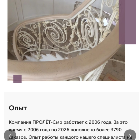
Опыт
Компания ПРОЛЁТ-Смр работает с 2006 года. За это
время с 2006 года по 2026 вополнено более 3790
‹
›
заказов. Опыт работы каждого нашего специалиста не