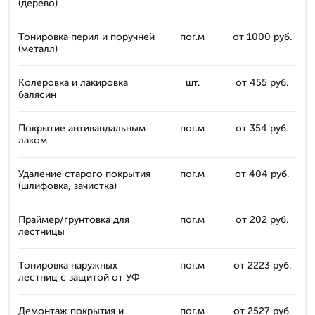
(дерево)
Тонировка перил и поручней
пог.м
от 1000 руб.
(металл)
Колеровка и лакировка
шт.
от 455 руб.
балясин
Покрытие антивандальным
пог.м
от 354 руб.
лаком
Удаление старого покрытия
пог.м
от 404 руб.
(шлифовка, зачистка)
Праймер/грунтовка для
пог.м
от 202 руб.
лестницы
Тонировка наружных
пог.м
от 2223 руб.
лестниц с защитой от УФ
Демонтаж покрытия и
пог.м
от 2527 руб.