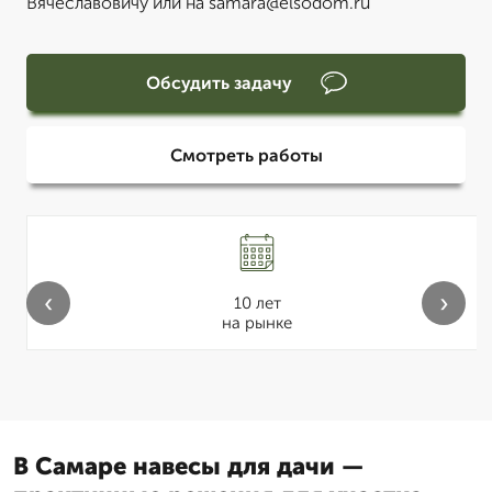
Вячеславовичу или на samara@elsodom.ru
Обсудить задачу
Смотреть работы
‹
›
10 лет
на рынке
В Самаре навесы для дачи —