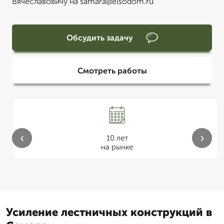
Вячеславовичу на samara@elsodom.ru
Обсудить задачу
Смотреть работы
‹
›
10 лет
на рынке
Усиление лестничных конструкций в