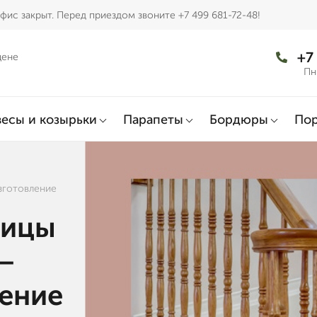
фис закрыт. Перед приездом звоните +7 499 681-72-48!
+7
цене
Пн
есы и козырьки
Парапеты
Бордюры
По
зготовление
ницы
 —
ление