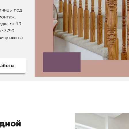
стницы под
монтаж,
идка от 10
ее 3790
ичу или на
работы
рдной