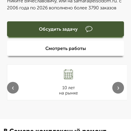
Никите Вячеславовичу, или на samara@elsodom.ru. с
2006 года по 2026 вополнено более 3790 заказов
Обсудить задачу
Смотреть работы
‹
›
10 лет
на рынке