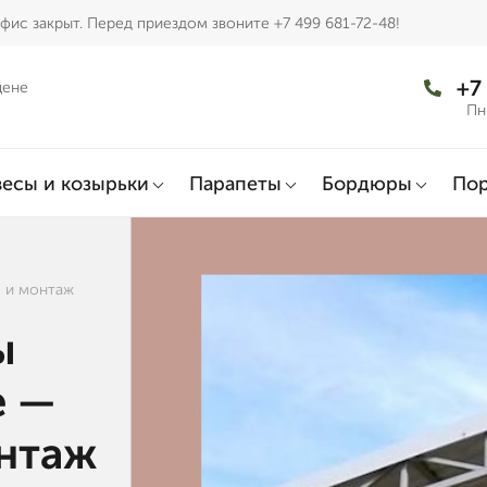
фис закрыт. Перед приездом звоните +7 499 681-72-48!
+7
цене
Пн
есы и козырьки
Парапеты
Бордюры
По
е и монтаж
ы
е —
онтаж