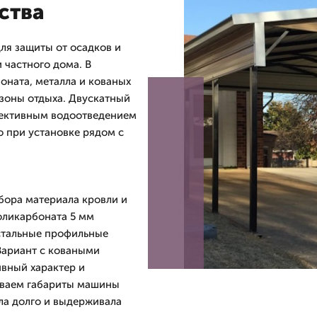
ства
ля защиты от осадков и
 частного дома. В
оната, металла и кованых
 зоны отдыха. Двускатный
фективным водоотведением
 при установке рядом с
бора материала кровли и
оликарбоната 5 мм
 стальные профильные
Вариант с коваными
вный характер и
ываем габариты машины
ла долго и выдерживала