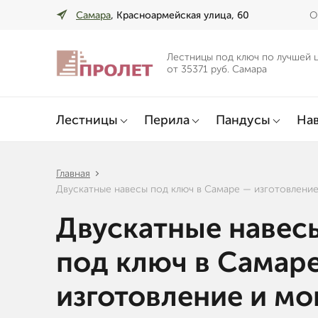
Самара
, Красноармейская улица, 60
О
Лестницы под ключ по лучшей 
от 35371 руб. Самара
Лестницы
Перила
Пандусы
Нав
Главная
Двускатные навесы под ключ в Самаре — изготовлени
Двускатные навес
под ключ в Самар
изготовление и м