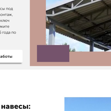
есы под
монтаж,
 ключ
иките
6 года по
работы
 навесы: