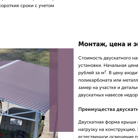
короткие сроки с учетом
Монтаж, цена и 
Стоимость двускатного на
установки. Начальная цена
рублей за м². В цену вход
поликарбоната или металл
замер на участке и детал
двускатных навесов недор
Преимущества двускатн
Двускатная форма крыши о
нагрузку на конструкцию.
естественное освещение п