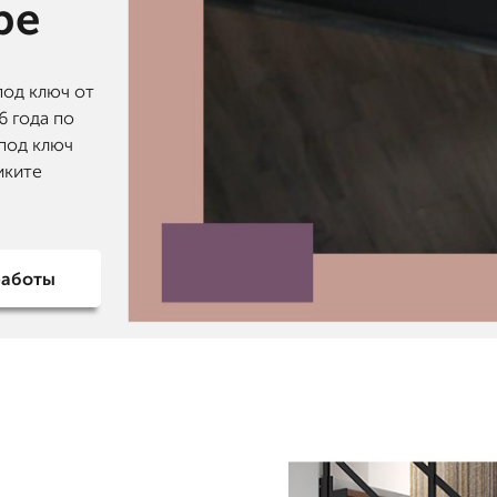
ре
под ключ от
6 года по
 под ключ
иките
работы