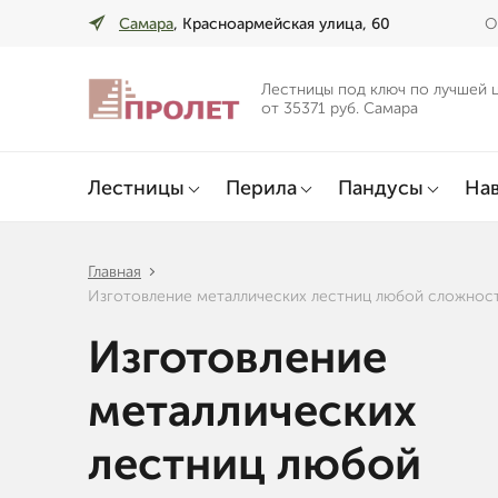
Самара
, Красноармейская улица, 60
О
Лестницы под ключ по лучшей 
от 35371 руб. Самара
Лестницы
Перила
Пандусы
Нав
Главная
Изготовление металлических лестниц любой сложнос
Изготовление
металлических
лестниц любой