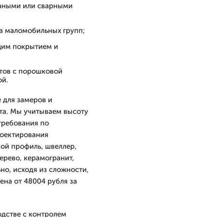
ваными или сварными
а маломобильных групп;
щим покрытием и
тов с порошковой
ой.
 для замеров и
та. Мы учитываем высоту
требования по
роектирования
ной профиль, швеллер,
ерево, керамогранит,
но, исходя из сложности,
ена от 48004 рубля за
одстве с контролем