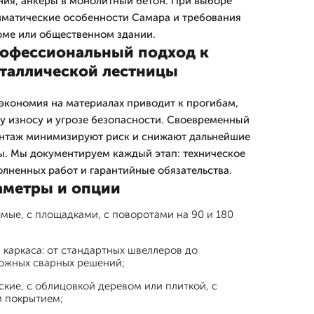
ния, анкеры в монолитный бетон. При выборе
иматические особенности Самара и требования
оме или общественном здании.
офессиональный подход к
таллической лестницы
экономия на материалах приводит к прогибам,
 износу и угрозе безопасности. Своевременный
онтаж минимизируют риск и снижают дальнейшие
ы. Мы документируем каждый этап: техническое
олненных работ и гарантийные обязательства.
аметры и опции
мые, с площадками, с поворотами на 90 и 180
каркаса: от стандартных швеллеров до
ожных сварных решений;
ские, с облицовкой деревом или плиткой, с
 покрытием;