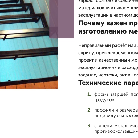
каркас, болтовые соедине
материалов учитываем кл
эксплуатации в частном д
Почему важен пр
изготовлению ме
Неправильный расчёт или 
скрипу, преждевременному
проект и качественный м
эксплуатационные расход
задание, чертежи, акт вып
Технические пар
формы маршей: пря
градусов;
профили и размеры 
индивидуальных сл
ступени: металличе
противоскользящим