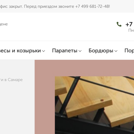
фис закрыт. Перед приездом звоните +7 499 681-72-48!
+7
цене
Пн
есы и козырьки
Парапеты
Бордюры
По
ти в Самаре