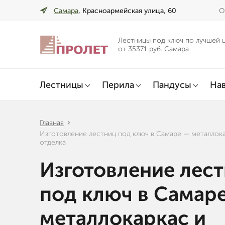
Самара
, Красноармейская улица, 60
О
Лестницы под ключ по лучшей 
от 35371 руб. Самара
Лестницы
Перила
Пандусы
Нав
Главная
Изготовление лестниц под ключ в Самаре — металлока
отделка
Изготовление лес
под ключ в Самар
металлокаркас и