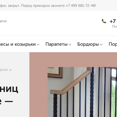
фис закрыт. Перед приездом звоните +7 499 681-72-48!
+7
цене
Пн
есы и козырьки
Парапеты
Бордюры
По
ркас и
тниц
е —