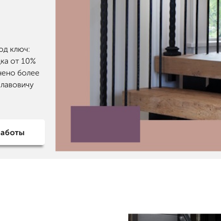
од ключ:
ка от 10%
нено более
славовичу
работы