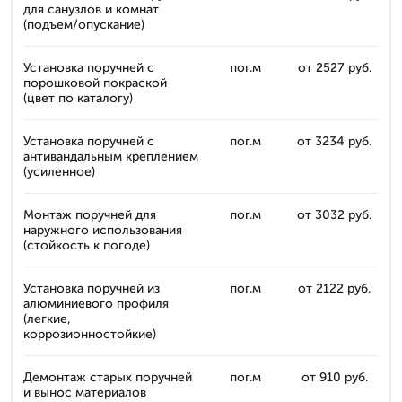
для санузлов и комнат
(подъем/опускание)
Установка поручней с
пог.м
от 2527 руб.
порошковой покраской
(цвет по каталогу)
Установка поручней с
пог.м
от 3234 руб.
антивандальным креплением
(усиленное)
Монтаж поручней для
пог.м
от 3032 руб.
наружного использования
(стойкость к погоде)
Установка поручней из
пог.м
от 2122 руб.
алюминиевого профиля
(легкие,
коррозионностойкие)
Демонтаж старых поручней
пог.м
от 910 руб.
и вынос материалов