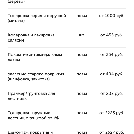
(дерево)
Тонировка перил и поручней
пог.м
от 1000 руб.
(металл)
Колеровка и лакировка
шт.
от 455 руб.
балясин
Покрытие антивандальным
пог.м
от 354 руб.
лаком
Удаление старого покрытия
пог.м
от 404 руб.
(шлифовка, зачистка)
Праймер/грунтовка для
пог.м
от 202 руб.
лестницы
Тонировка наружных
пог.м
от 2223 руб.
лестниц с защитой от УФ
Демонтаж покрытия и
пог.м
от 2527 руб.