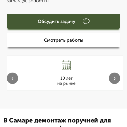
samara@elsodom.ru.
Обсудить задачу
Смотреть работы
‹
›
10 лет
на рынке
В Самаре демонтаж поручней для