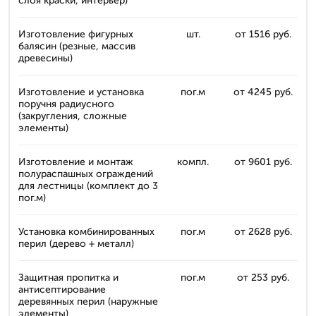
слоя краски, интерьер)
Изготовление фигурных
шт.
от 1516 руб.
балясин (резные, массив
древесины)
Изготовление и установка
пог.м
от 4245 руб.
поручня радиусного
(закругления, сложные
элементы)
Изготовление и монтаж
компл.
от 9601 руб.
полураспашных ограждений
для лестницы (комплект до 3
пог.м)
Установка комбинированных
пог.м
от 2628 руб.
перил (дерево + металл)
Защитная пропитка и
пог.м
от 253 руб.
антисептирование
деревянных перил (наружные
элементы)