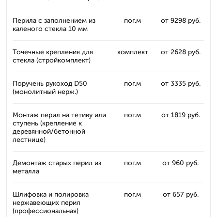
Перила с заполнением из
пог.м
от 9298 руб.
каленого стекла 10 мм
Точечные крепления для
комплект
от 2628 руб.
стекла (стройкомплект)
Поручень рукоход D50
пог.м
от 3335 руб.
(монолитный нерж.)
Монтаж перил на тетиву или
пог.м
от 1819 руб.
ступень (крепление к
деревянной/бетонной
лестнице)
Демонтаж старых перил из
пог.м
от 960 руб.
металла
Шлифовка и полировка
пог.м
от 657 руб.
нержавеющих перил
(профессиональная)